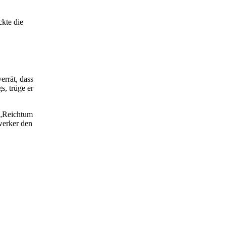
kte die
errät, dass
s, trüge er
 „Reichtum
werker den