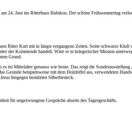
n am 24. Juni ins Ritterhaus Bubikon. Der schöne Frühsommertag verloc
 uns Ritter Kurt mit in längst vergangene Zeiten. Seine schwarze Kluft v
niter der Kommende handelt. Wäre er in kriegerischer Mission unterweg
otem Grund.
b es im Mittelalter genauso wie heute. Das zeigt die Sonderausstellung
as Gesinde beispielsweise mit dem Holzlöffel ass, verwendeten Hand
lerus hingegen benützten Silberbesteck.
nheit für ungezwungene Gespräche abseits des Tagesgeschäfts.